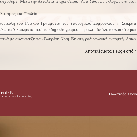
ωχεύσαμε- Μετά την Αττάλεια τι έχει σειρά;- Αντί διδύμων εκλογών ένα νέο 
λιτισμός και Παιδεία
νέντευξη του Γενικού Γραμματέα του Υπουργικού Συμβουλίου κ. Σωκράτ
σκώ τα Δικαιώματα μου' του δημοσιογράφου Περικλή Βασιλόπουλου στο ρα
ετικά με συνέντευξη του Σωκράτη Κοσμίδη στη ραδιοφωνική εκπομπή 'Ασκώ 
Αποτελέσματα 1 έως 4 από 4