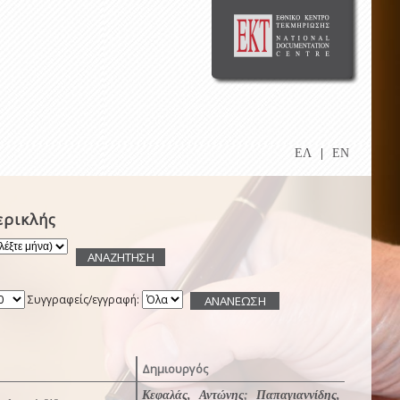
ΕΛ
|
EN
ερικλής
Συγγραφείς/εγγραφή:
Δημιουργός
Κεφαλάς, Αντώνης
;
Παπαγιαννίδης,