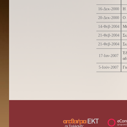
16-Δεκ-2000
Η 
20-Δεκ-2000
Ο 
14-Φεβ-2004
Μή
21-Φεβ-2004
Σω
21-Φεβ-2004
Σω
Έδ
17-Ιαν-2007
αδ
5-Ιούν-2007
Γι