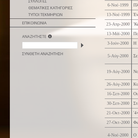
ΣΥΛΛΟΓΕΣ
6-Νοέ-1999
Πλ
ΘΕΜΑΤΙΚΕΣ ΚΑΤΗΓΟΡΙΕΣ
ΤΥΠΟΙ ΤΕΚΜΗΡΙΩΝ
13-Νοέ-1999
Έν
ΕΠΙΚΟΙΝΩΝΙΑ
23-Απρ-2000
'Κ
13-Μάϊ-2000
Πο
ΑΝΑΖΗΤΗΣΤΕ
3-Ιούν-2000
Η 
ΣΥΝΘΕΤΗ ΑΝΑΖΗΤΗΣΗ
5-Αύγ-2000
Σε
19-Αύγ-2000
Νο
26-Αύγ-2000
Κυ
16-Σεπ-2000
Οι
30-Σεπ-2000
Στ
21-Οκτ-2000
'4
27-Οκτ-2000
Φω
4-Νοέ-2000
Ο 