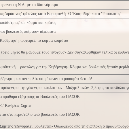
ηρώνει τη Ν.Δ. με το ίδιο νόμισμα
ας 'πράσινος' φάκελος κατά Καραμανλή- Ο 'Κοσμίδης' και ο 'Tσουκάτος'
αποδίστριας' σε κόμμα και κράτος
ιοι βουλευτές παίρνουν αξιώματα
Κυβέρνηση προχωρεί, το κόμμα κοιμάται
 τρεις μήνες θα μάθουμε τους 'ενόχους'- Δεν συγκαλύφθηκαν τελικά οι ευθύνε
μοθετική... ραστώνη για την Κυβέρνηση- Κόμμα και βουλευτές ζητούν μερίδι
βέρνηση και αντιπολίτευση έκαναν το ρουσφέτι θεσμό!
 ομόκεντροι- φυγόκεντροι κύκλοι των.. Μαξιμιλιανών- 2,5 τρις τα κονδύλια γι
α πρόθυρα εξέγερσης οι Βουλευτές του ΠΑΣΟΚ
+1' Κινήσεις Σημίτη
τιά στο περιστύλιο από βουλευτές του ΠΑΣΟΚ
Σημίτης 'εξαγοράζει' βουλευτές- Θολωμένος από τη διαπλοκή ο πρωθυπουργό