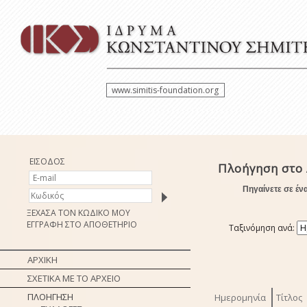
www.simitis-foundation.org
ΕΙΣΟΔΟΣ
Πλοήγηση στο 
Πηγαίνετε σε έν
ΞΕΧΑΣΑ ΤΟΝ ΚΩΔΙΚΟ ΜΟΥ
ΕΓΓΡΑΦΗ ΣΤΟ ΑΠΟΘΕΤΗΡΙΟ
Ταξινόμηση ανά:
ΑΡΧΙΚΗ
ΣΧΕΤΙΚΑ ΜΕ ΤΟ ΑΡΧΕΙΟ
ΠΛΟΗΓΗΣΗ
Ημερομηνία
Τίτλος