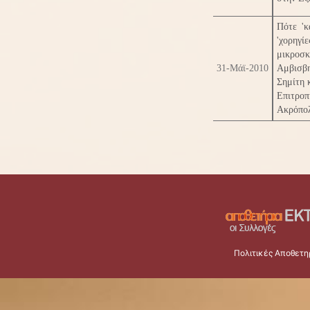
Πότε 'κ
'χορηγ
μικροσκ
31-Μάϊ-2010
Αμβισβ
Σημίτη 
Επιτρο
Ακρόπολ