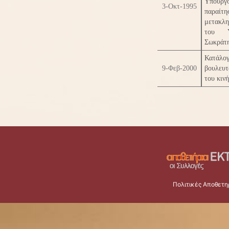
Υπουργ
3-Οκτ-1995
παραίτ
μετακλ
του Υ
Σωκράτ
Κατάλ
9-Φεβ-2000
βουλευ
του κιν