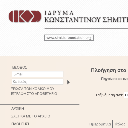
www.simitis-foundation.org
ΕΙΣΟΔΟΣ
Πλοήγηση στο 
Πηγαίνετε σε έν
ΞΕΧΑΣΑ ΤΟΝ ΚΩΔΙΚΟ ΜΟΥ
ΕΓΓΡΑΦΗ ΣΤΟ ΑΠΟΘΕΤΗΡΙΟ
Ταξινόμηση ανά:
ΑΡΧΙΚΗ
ΣΧΕΤΙΚΑ ΜΕ ΤΟ ΑΡΧΕΙΟ
ΠΛΟΗΓΗΣΗ
Ημερομηνία
Τίτλος