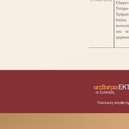
Εξαιρε
Τσίπρα
Χρήματ
Ιούλιο
συννεν
του νέ
εργασι