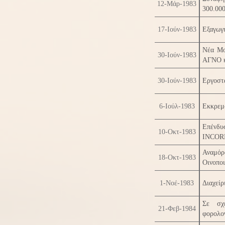
12-Μάρ-1983
300.00
17-Ιούν-1983
Εξαγωγή
Νέα Μο
30-Ιούν-1983
ΑΓΝΟ κ
30-Ιούν-1983
Εργοστ
6-Ιούλ-1983
Εκκρεμ
Επένδ
10-Οκτ-1983
INCORP
Αναμόρ
18-Οκτ-1983
Οινοπο
1-Νοέ-1983
Διαχείρ
Σε σχέ
21-Φεβ-1984
φορολογ