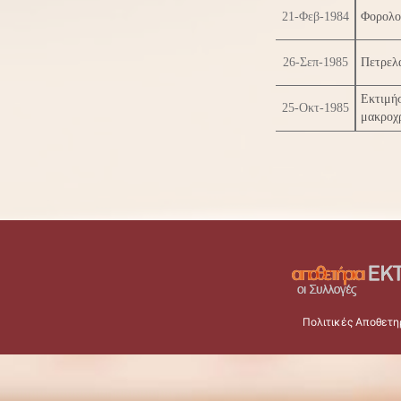
21-Φεβ-1984
Φορολο
26-Σεπ-1985
Πετρελα
Εκτιμήσ
25-Οκτ-1985
μακροχρ