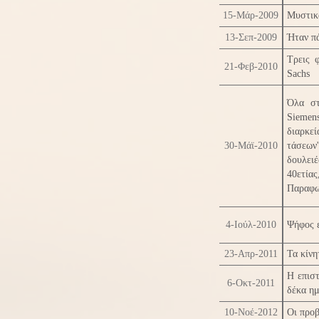
15-Μάρ-2009
Μυστικά
13-Σεπ-2009
Ήταν π
Τρεις 
21-Φεβ-2010
Sachs
Όλα στ
Siemen
διαρκε
30-Μάϊ-2010
τάσεων'
δουλειέ
40ετίας
Παραφω
4-Ιούλ-2010
Ψήφος ε
23-Απρ-2011
Τα κίνη
Η επισ
6-Οκτ-2011
δέκα ημ
10-Νοέ-2012
Οι προβ