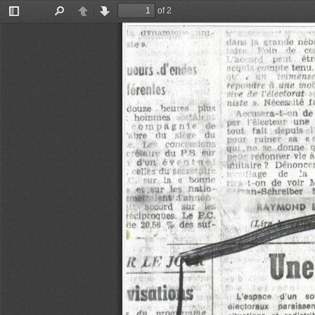
of 2
Toggle
Find
Previous
Next
Sidebar
dans  in  grande  néb
pi-!   ’  iln  de  ce
j.-     êt
  mpte tenu  d
i
uaurj -d'oni'-H 
n 
;ii 
ntti
  il 
une
  mo
ié iw ie s
Uve  Hr l'électorat
nitte
  ».  Nécesf.ité  la
douze   heu if R   pftls 
A ce nsera-t-on  de
:  hommes     -•áli 
per   l'électeur  une  
- ó tn p a g n 1 p   de 
tout   fait   depuis  
hre   rtu   stègf   du 
pour   ruiner   sa   «
,c.   Les   concéesiofis 
qui,ne  se  donne  q
rïètJBin·  du  P.8  Fth' 
peu·  redonner vie 
h
d’un  é v e 
n
 t -t ·
uliitalre?  Dénoncera
.  ’elles du seu
‘ iiige    de    la
sur  la  <s   bonne 
i    ■  t  on  de  voir
et. sur  les  natío - 
* an-Schreiber   
'met'  ■ !*nt  Tanuon 
ïi™aocurd   su 
t
    k » 
xi’MOND   b
i  clproques.  Le  P.C. 
(lit
de  20,56  %  des  süf-
Une
tt  i i :  j
IIS
isatis
L’espace  d'un  soir
I 
électoraux  paraissen
PIC
j 
du  proy
situations  et  redistri