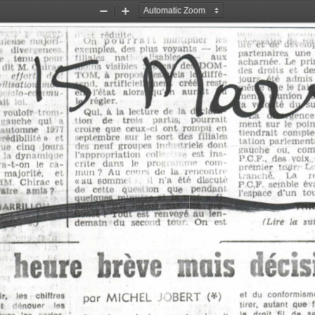
Zoom
Zoom
Out
In
i,  réduite.
On 
pourrait
   inu-upliei   u 
uleuse  rimjbfî 
ntê'W èP
 cifev 
exemples,  des  plus  voyants  —  les 
   divei.ftic«' 
partenaires  une 
lijjik-s    nar    AiJaablead^-    aux 
re   tenue pc  u 
acharnée.  Le  prin
~”^ s   visibles  j{^ k a ^ d e * p O M - 
it M. <1  · 
des  droits  et  de
TOM,  à  prop'i.-iA  AAds  lAdiffé- 
e ffo rfw
  y
jours^té  admis  
ind.   artiflcii’lllueim  créélresj, 
'ihlsaiioiMmf 
iièim o^e  le  fa 
<>T% l’état   alorsjiuJh   aurpt 
     itn-mwimu
n on »  «union 
l^rrégler.
it  loi. 
9
la 
vg mê
  (h ^ u 
Qui,  à  la  lecture  ch   la  d k il 
  vouloir  trem­
d »^ ?en ce 
tion    de    trois    partis,    pourrait 
   niche  qui   a 
ment  sur  le  poim  
croire  que  ceux-ci  ont  rompu  en 
 i automne   1977 
tiendrait  compte 
septembre  sur  le  sort  des  filiales 
crédibilité»   rt 
tation  parlementa
des  neuf  groupes  ind   ’triels  dont 
ue  cinq  Jours 
gauche   ou,   comm
l’appropriation  col!- 
e  est  ins­
  ! «  dynamique 
PC.F.,  des  voix 
crite   dans   le   prog:    ·  me   com­
-t-on   le  ca- 
premier  toprr te 
mun ?  Au  cours  de  la  rencontre 
    majorité,    et 
tranché.    La    
«au  somnu 
il  ri’a  été  discuté 
  MM   Chirac  et 
P.C.F.  semble  év
de   cette   que dion   que   pendant 
faire   amis?
l’espace  d’un  to
quel«
 A RR
"est  renvoyé  au  len- 
(Lire  la  su
demntn  du  second  tour.  On  est
mois  décis
  heure  brève 
et  du  conformisme 
,  les  chiffres 
par  M IC H EL  JOBERT  (*)
tirer,  autant  que  
t  dénouer  les 
le  droit  fil  de  s
buer  les   artes. 