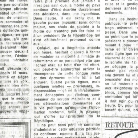
raîtra  plus  précaire  que  jamais :  Il 
crise  et  la  gest
  pas  constater 
n'est  pas  sain  que  la  moitié  du  pays 
dernières  années 
ivoque  affronte­
continue  d'être  écartée  durablement 
malmenés.
titué  un  irè· 
des  décisions,  danc   ie  hypothèse. 
as  de  rneii 
Dans  l'autre,  Il  est  exclu  que  la 
Dans  les  Institu
ion  sommaire  et 
gauche  puisse  imposer,  sans  conflit 
publique,  le  prés
 donner  ses  pro­
majeur,  ses  choix  de  société  à  la 
frage  universel,  
a  dotée  de  qua­
moitié  qui  n'entend  pas  les  faire  et 
tresse.  Dans  une 
  égaux,  en  ses 
à  un  président  de  la  République  qui 
au  point  que  le  p
  que.  s'il  pre­
s'est  délibérément  prononcé  contre 
président  a  désorm
I#  'nmalsle  de 
eux.
minant  à  louer  :  t
évéraient   hier, 
Celui-ci,  qui  a  longtemps  attendu 
lisme  et  la "diver
grouper  deux  à 
son  heure,  hésitant  d’abord  à  tenter 
carte  figée  que  re
 ordre,  l'événe­
de  modeler  sa  majbritê  à  l'image  du 
élecioral  et  celui  
  !    "éritabla 
réformisme  et  se  per . ¡acfpnt  vite  que 
le  scrutin  du  12 
ité.
l'échec  était  au  bout  d'un  tel  effort, 
en  dégager  la  po
oit  désunie  ou 
voit  peut-être  aujourd’hui  arriver  la 
tentait  pas  résol
chain  19  mars, 
récompense  de  cotte  longue  veille 
loin  devant  lui  et 
porte  en  sièges 
et  des  épreuves 
lie  loi  a  tait 
bousculer  des  mon
-Ire 
i 
en  voix, 
endurer.  Quatre  partis  égaux,  mais 
ne  lui  resterait  a
mal·1  bien  déli­
quelques  miettes  —   précieuses,  in­
aux  exigences  n
rtis     tel#  eus 
dispensables —  ç’' oit  lé  miraculeuse­
blocs,  comme  hier
!   *r 
té  jusqu'ici 
au 
ment  échappées 
fouleati  com­
certitudes  qui  lu
 que  le  seeoi.d 
presseur  du  scrutin  majoritaire  et  à 
il  doit  agir  ou  
ves  nom   hoalpé 
ces  déterminations  dominantes  de 
heure.  Or,  pour  lui
encore 
tent 
uur 
la  vie  publique  qu’engl ndre  .l’Infor­
tenant  qu’une,  br
  gouverner  »npa-
mation  moderne,  voilà  le  paysage 
•qui  s’otfre  au  président  de  la 
République.
RETOUR  
Il  ne  peut  sans  péril  ê  contenter 
d’administrer  cette  situation  pétrifiée 
ou  continuer,  comme  11  l’a  tait  jus­
qu'ici,  à  «xatler  verbalement  le  plu­