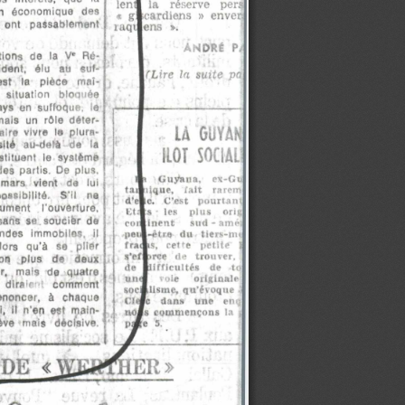
la   réserve   pers 
ion  économique  des 
cardiens  »  envep 
 ont  passablement 
ens  ».
ANDRÉ  P;
tions  de  la  V'  Ré­
ident,  élu  au  suf­
(Lire  la  suite pa
est  la  pièce  maî­
 situation  bloquée 
ays  en  suffoque,  le 
ais  un  rôle  déter­
LÀ  GUYAN
aire  vivre  le  plura­
sité  au-delà  de  la 
ILOT  SOCiALi
stituent  le  système 
des  partis.  De  plus, 
Guyana,    ex-Gv 
 mars  vient  de  lui 
tai  uque,    fait   rarem 
ssibilité.  S’il  ne 
d’e   e.   C’est   pourtant 
ument  l’ouverture, 
les    plus    orig 
 sans  se  souciër  de 
inent 
sud - aîné? 
des  immobiles,  il 
peu  -être   du   tiers-nu 
fra<  is,   cette   petite 
lors  qu’à  se  plier 
s’ef  >rce   de   trouver, 
on  plus  de  deux 
lifficu ltés   de    to 
, .mais  de  quatre 
p oie 
originale 
i  dlrsle·   comment 
socililisine,  qu’évoque 
renoncer,  à  chaque 
Cime
    dans   une   en
¡3 
,  Il  n’en  est  main­
noMs  commençons  la 
ève  mais  décisive.
l i s e    5.
DE  «
1ER»