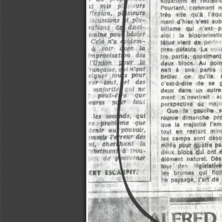
1 
UT s
it  mis  p
Pourtant,  comment  ne
Msteurs
flexion,
   pi
très  vite  qu’à  l’équ
I l  
plu-
;eussions
1 
ment  d'hier  s'est  subs
disci-
rations  de
1 
bilisme  qui  c'est  p
icaine  poui
bâcler
aloi :  la  bipolarisat
I 
J
iir’.’l-
Cela  n’a
têtue  vient  de  pe·1  
à  pofr  d
Lee 
la
pres  défauts  La  v , i
pn 
des
improvisât
tre  partis,  quasiment
I
d
mr  la
i 
Union
|. 
deux  blocs.  Au  point
n'ont
|s 
rançaise, 
d
j
nait  t  oet  partis  
pour
elques  fou
brûler   ce   qu'ils  r
lef   des
•■•ir  tout.l
c'est-à-dire  de  se  
| 
qui  ne
rnajoritéi
deux  dans  un  autre 
e   Qur
veut-êË
ir 
ment  n'ouvrirait  am
tout
rares  r>&
perspective  de  mejoi
Que  la  gauche  s
As,  qui
le3
   sec«!
prowli
réunie  dimanche  pro
ne  que
••e 
que  la  majorité  l'em
«¡il]
gouvoir.
■,enir
tout  en  restant  minc
¡'(ir
eur des
mmis
les  camps  sont  désor
cherlh
.ant  la
ni,
mités  pour  quatre  pa
à  trou-
bstinen\
deux  blocs  qui  ont  é
uvetner
(ffi  A
élément  naturel.  Dès 
tour  d<”   légistati
bpir.
ESCAi
les  brumes  qui  flot
T R T  
ce  paysage,  l'art  de
FRED