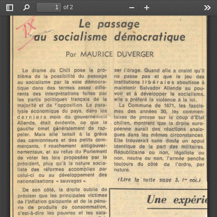
of 2
Toggle
Find
Zoom
Zoom
Too
Sidebar
Out
In
Le  passage
au  socialisme  démocratique
Par  MAURICE  DUVERGER
Le   drame   du    Chili    pose    le    pro­
ser  l ’orage.   Quand  elle  a  craint  qu’ il 
blème   de   la   possibilité   du   passage 
ne    passe    pas    et    que    le    jeu    des 
au   socialisme   par   la   voie   démocra­
institutions 
libérales
   aboutisse  à 
tique    dans   des   termes   assez    diffé­
maintenir   Salvador   Allende   au   pou­
rents    des    interprétations    faites    par 
voir   et   à   développer    le   socialisme, 
les    partis   politiques    français    de    la 
elle  a  préféré  la  violence  à  la  loi.
majorité   et   de   ''opposition.   La   para­
La   Commune   de   1871,    les   fascis­
lysie   économique   du   pays,   dans   les 
mes    des    années   30,     les    commen­
derniers
   mois    du    gouvernent,,t 
taires   de   presse   sur   le   coup   d’Etat 
Allende,    était    évidente,    ce    que    la 
chilien,   montrent   que   la   droite   euro­
gauche    omet    généralement   de    rap­
péenne    aurait    des    réactions    analo­
peler.    Mais    elle    tenait    à    la    grève 
gues  dans  les  mêmes  circonstances 
des   camionneurs   et   des   petits   com­
Elle   trouverait   sans   doute   un   appui 
merçants,    f   rouchement     antigouver­
identique   de   la    part    des    militaires. 
nementaux,  et  au  refus  du   Parlement 
Républicaine    ou     non,     légaliste    ou 
de   voter   les   lois    proposées   par    le 
non,   neutre   ou   non,   l’armée   penche 
président,   plus   qu’à   la   nature   socia­
toujours    du    côté 
de 
l'ordre,     par 
liste    des    réformes    accomplies    par 
nature.
celui-ci    ou    au    développement    des 
  /» 
( tir e    la   suite   m g e   3.
col.)
nationalisations  «  sauvages  ■>.
De   son   côté,    la   droite   oublie   de 
Une  expérit
préciser   que   les   principales  victimes 
de  l ’ inflation  galopante  et  de  la  pénu­
rie    de    produits    de    consommation, 
c’est-à-dire   les   pauvres   et   les   sala­