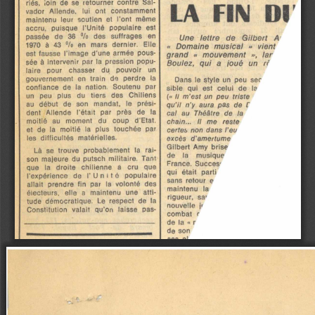
LA  FIIM  DI
riés,   loin  de  se  retourner  contre  Sal­
vador   Allende,    lui   ont   constamment 
maintenu   leur   soutien   et   l'ont   même 
accru,   puisque   l’ Unité   populaire   est 
passée   de   36   %    des   suffrages    en 
Une  lettre  de  Gilbert  A
1970   à   43   °/o   en   mars   dernier.    Elle 
«  Domaine  musical  »  vient
est  fausse  l'image  d'une  armée  pous­
grand  «  mouvement  »,  lar
sée  à  intervenir  par  la  pression  popu­
Boulez,  qui  a  joué  un  ri
laire    pour    chasser    du    pouvoir    un 
gouvernement   en   train   de   perdre   la 
Dans  le  style  un  peu  sec 
confiance   de   la   nation.   Soutenu   par 
sible   qui   est   celui   de   la 
un    peu    plus    du    tiers   des    Chiliens 
(« 
Il  m’est un  peu  triste
au   début   de   son    mandat,    le   prési­
qu’il  n'y  aura  pas  de
  f  
dent   Allende    l'était   par   près   de   la 
cal  au  Théâtre  de  la
moitié   au    moment    du    coup    d'Etat, 
Chain...  Il  me  reste
et   de   la   moitié   la   plus   touchée   par 
certes non dans l’eu
les   difficultés   matérielles.
excès  d'amertume
Gilbert  Amy  brise 
Là   se   trouve   probablement   la   rai­
de     la 
musique 
son  majeure  du  putsch  militaire.   Tant 
France.  Succès’ 
que    la    droite    chilienne    a    cru    que 
qui   était   parti 
l’expérience   de    I'  U  n  i  t é    populaire 
sans  retour  e 
allait   prendre  fin   par   la   volonté   des 
maintenu   la 
électeurs,    elle   a   maintenu   une   atti­
rigueur,   sa· 
tude  démocratique.   Le  respect   de   la 
nouvelle  j< 
Constitution   valait   qu’on   laisse   pas­
combat   r 
de  la  «  r 
de  son