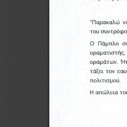
“Παρακαλώ  να 
του συντρόφο
Ο  Πάμπλο  σε
οραματιστής, 
οραμάτων. Ήτ
τάξει τον εαυ
πολιτισμού.
Η απώλεια του