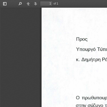
of 1
Toggle
Find
Previous
Next
Sidebar
Προς
Υπουργό Τύπο
κ. Δημήτρη Ρ
Ο  πρωθυπουρ
στην σύζυγο 