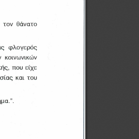
  τον  θάνατο 
ας  φλογερός 
ν  κοινωνικών 
ς,  που είχε 
ίας  και του 
μα.”.