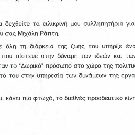
 δεχθείτε  τα  ειλικρινή  μου  συλληπητήρια  για
υ σας Μιχάλη Ράπτη.
  όλη  τη  διάρκεια  της  ζωής  του  υπήρξε  έν
 που  πίστευε  στην  δύναμη  των  ιδεών  και  τω
αν το “Δωρικό” πρόσωπο στο χώρο της πολιτική
τό  του στην υπηρεσία των  δυνάμεων  της  εργασ
, κάνει πιο φτωχό, το διεθνές προοδευτικό κίνη