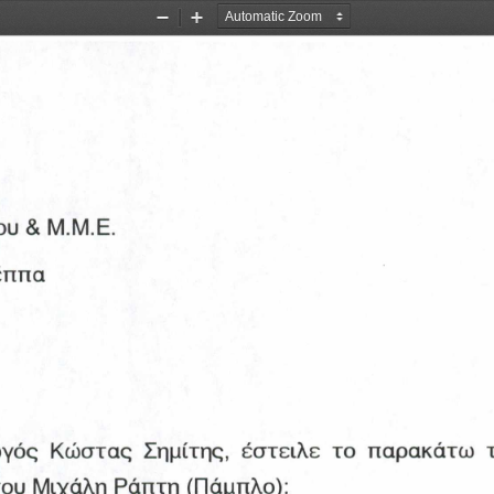
Zoom
Zoom
Out
In
υ & Μ.Μ.Ε. 
έππα
γός  Κώστας  Σημίτης,  έστειλε  το  παρακάτω 
του Μιχάλη Ράπτη (Πάμπλο):