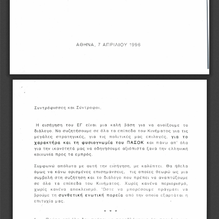
ΑΘΗΝΑ,   7  ΑΠΡΙΛΙΟΥ  1996
Συντρόφισσες  και  Σύντροφοι,
Η    εισήγηση    του    ΕΓ    είναι    μια    καλή    βάση    για    να    ανοίξουμε    το 
διάλογο.  Να  συζητήσουμε  σε  όλα  τα  επίπεδα  του  Κινήματος  για  τις 
μεγάλες    στρατηγικές,    για    τις    πολιτικές    μας    επιλογές, 
για  το
χαρακτήρα  και  τη  φυσιογνωμία  του  ΠΑΣΟΚ 
και   πάνω   απ'   όλα 
για  την  ικανότητά  μας  να  οδηγήσουμε  αξιόπιστα  ξανά  την  ελληνική 
κοινωνία  προς  τα  εμπρός.
Συμφωνώ   απόλυτα   με   αυτή   την   εισήγηση,   με   καλύπτει.   Θα   ήθελα 
όμως  να   κάνω  ορισμένες   επισημάνσεις, 
τις  οποίες  θεωρώ  ως   μια 
συμβολή  στη  συζήτηση  και  το  διάλογο  που  πρέπει  να   αναπτύξουμε 
σε    όλα    τα    επίπεδα    του    Κινήματος.    Χωρίς    κανένα    περιορισμό, 
χωρίς    κανένα    αποκλεισμό.     Ώστε    να    μπορέσουμε    πράγματι    να 
βρούμε  τη 
συνθετική  ενωτική  πορεία 
από  την  οποία  εξαρτάται  η 
επιτυχία  μας.
*   *   *