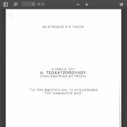
of 11
Toggle
Find
Zoom
Zoom
Too
Sidebar
Out
In
6η  ΣΥΝΟΔΟΣ  Κ.Ε  ΠΑΣΟΚ
Η  ΟΜΙΛΙΑ  ΤΟΥ
Α.ΤΣΟΧΑΤΖΟΠΟΥΛΟΥ
ΣΤΗΝ  ΚΕΝΤΡΙΚΗ  ΕΠΙΤΡΟΠΗ
"ΓΙΑ  ΤΗΝ  ΕΝΟΤΗΤΑ  ΚΑΙ  ΤΗ  ΦΥΣΙΟΓΝΩΜΙΑ 
ΤΟΥ  ΚΙΝΗΜΑΤΟΣ  ΜΑΣ"