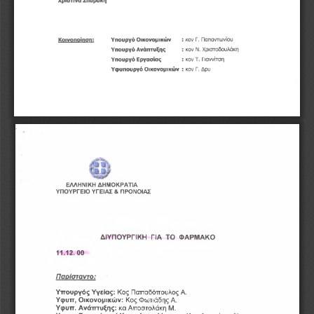
Χριστίνα Σπυράκη
: κον Γ. Παπαντωνϊου 
Υπουργό Οικονομικών
Κοινοποίηση:
: κον Ν. Χριστοδουλάκη 
Υπουργό Ανάπτυξης
: κον Τ. Γιαννϊτση
Υπουργό Εργασίας
Υφυπουργό Οικονομικών  : 
κον Γ. Δρυ
f
ΕΛΛΗΝΙΚΗ ΔΗΜΟΚΡΑΤΙΑ
ΥΠΟΥΡΓΕΙΟ ΥΓΕΙΑΣ & ΠΡΟΝΟΙΑΣ
ΔΙΥΠΟΥΡΓΙΚΗ  ΓΙΑ  ΤΟ  ΦΑΡΜΑΚΟ
11
12
00
.
. 
Παοίσταντο:
Υπουργός Υγείας: 
Κος Παπαδόπουλος Α.
Υφυπ, Οικονομικών: 
Κος Φωτιάδης Α.
Υφυπ. Ανάπτυξης: 
κα Αποστολάκη Μ.