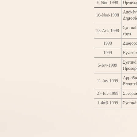
6-Νοέ-1998
Οργάνω
Αποκέ
16-Νοέ-1998
Δημοσί
Σχετικά
28-Δεκ-1998
έργα
1999
Διάφορ
1999
Εγνατί
Σχετικ
5-Ιαν-1999
Πρόεδρο
Αρμοδι
11-Ιαν-1999
Εποπτε
27-Ιαν-1999
Συνορια
1-Φεβ-1999
Σχετικά