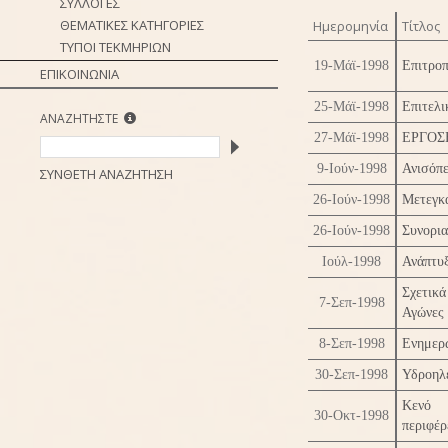
ΣΥΛΛΟΓΕΣ
ΘΕΜΑΤΙΚΕΣ ΚΑΤΗΓΟΡΙΕΣ
Ημερομηνία
Τίτλος
ΤΥΠΟΙ ΤΕΚΜΗΡΙΩΝ
19-Μάϊ-1998
Επιτροπ
ΕΠΙΚΟΙΝΩΝΙΑ
25-Μάϊ-1998
Επιτελ
ΑΝΑΖΗΤΗΣΤΕ
27-Μάϊ-1998
ΕΡΓΟΣ
9-Ιούν-1998
Ανισόπ
ΣΥΝΘΕΤΗ ΑΝΑΖΗΤΗΣΗ
26-Ιούν-1998
Μετεγκ
26-Ιούν-1998
Συνορια
Ιούλ-1998
Ανάπτυ
Σχετικ
7-Σεπ-1998
Αγώνες
8-Σεπ-1998
Ενημερω
30-Σεπ-1998
Υδροηλε
Κενό 
30-Οκτ-1998
περιφέρ