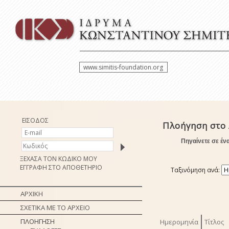
www.simitis-foundation.org
ΕΙΣΟΔΟΣ
Πλοήγηση στο 
Πηγαίνετε σε έν
ΞΕΧΑΣΑ ΤΟΝ ΚΩΔΙΚΟ ΜΟΥ
ΕΓΓΡΑΦΗ ΣΤΟ ΑΠΟΘΕΤΗΡΙΟ
Ταξινόμηση ανά:
ΑΡΧΙΚΗ
ΣΧΕΤΙΚΑ ΜΕ ΤΟ ΑΡΧΕΙΟ
ΠΛΟΗΓΗΣΗ
Ημερομηνία
Τίτλος