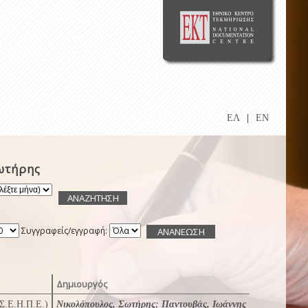
ΕΛ
|
EN
ωτήρης
Συγγραφείς/εγγραφή:
Δημιουργός
(Σ.Ε.Η.Π.Ε.)
Νικολόπουλος, Σωτήρης
;
Παντουβάς, Ιωάννης