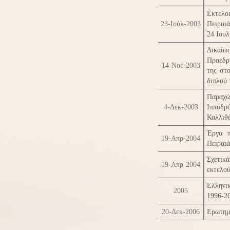
Εκτελ
23-Ιούλ-2003
Πειραι
24 Ιουλ
Δικα
Προεδρ
14-Νοέ-2003
της στ
διπλού 
Παραχ
4-Δεκ-2003
Ιππο
Καλλιθ
Έργα π
19-Απρ-2004
Πειραιά
Σχετικ
19-Απρ-2004
εκτελού
Ελληνι
2005
1996-2
20-Δεκ-2006
Ερωτημ